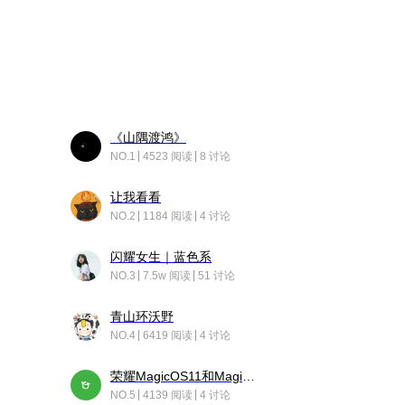
《山隅渡鸿》
NO.1
4523 阅读
8 讨论
让我看看
NO.2
1184 阅读
4 讨论
闪耀女生｜蓝色系
NO.3
7.5w 阅读
51 讨论
青山环沃野
NO.4
6419 阅读
4 讨论
荣耀MagicOS11和Magic10之间直观的区别是啥呢？
NO.5
4139 阅读
4 讨论