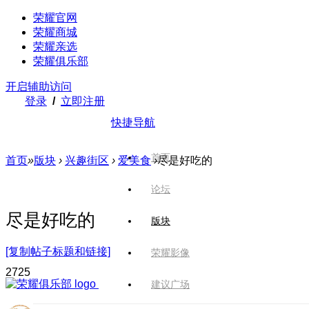
荣耀官网
荣耀商城
荣耀亲选
荣耀俱乐部
开启辅助访问
登录
/
立即注册
快捷导航
首页
首页
»
版块
›
兴趣街区
›
爱美食
›
尽是好吃的
论坛
尽是好吃的
版块
[复制帖子标题和链接]
荣耀影像
272
5
建议广场