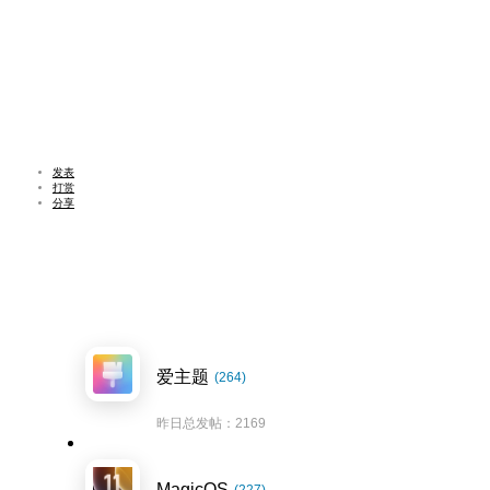
发表
打赏
分享
爱主题
(264)
昨日总发帖：2169
MagicOS