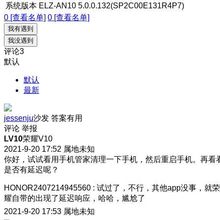
系统版本
ELZ-AN10 5.0.0.132(SP2C00E131R4P7)
0 [查看名单]
0 [查看名单]
我有遇到
我没遇到
评论
3
默认
默认
最新
jessenju
沙发
答案有用
评论
举报
LV10
荣耀V10
2021-9-20 17:52
属地未知
你好，试试看用手机管家清理一下手机，然后重启手机。再看
是否有延迟呢？
HONOR2407214945560
:
试过了，不行，其他app没事，就荣
耀自带的出现了延迟响应，哈哈，尴尬了
2021-9-20 17:53
属地未知