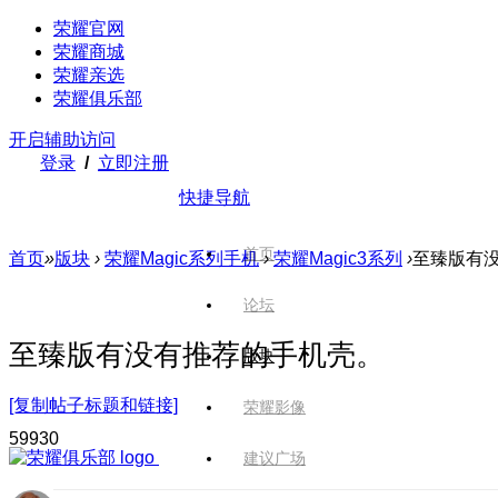
荣耀官网
荣耀商城
荣耀亲选
荣耀俱乐部
开启辅助访问
登录
/
立即注册
快捷导航
首页
首页
»
版块
›
荣耀Magic系列手机
›
荣耀Magic3系列
›
至臻版有
论坛
至臻版有没有推荐的手机壳。
版块
[复制帖子标题和链接]
荣耀影像
599
30
建议广场