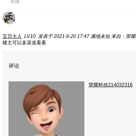
举报
宝贝大人
LV10
发表于 2021-9-20 17:47
属地未知
来自：荣耀Ma
楼主可以多渠道看看
评论
荣耀粉丝214032316