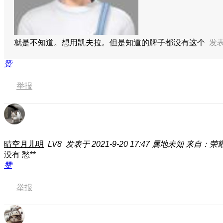
就是不知道。想用凯夫拉。但是知道的牌子都没有这个
发表于
赞
举报
晴空月儿明
LV8
发表于 2021-9-20 17:47
属地未知
来自：荣耀M
没有 愁**
赞
举报