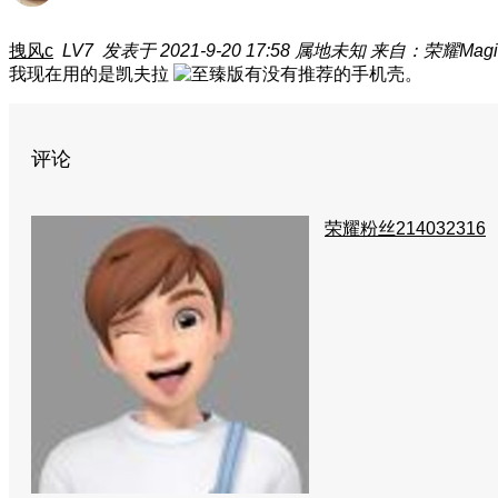
拽风c
LV7
发表于 2021-9-20 17:58
属地未知
来自：荣耀Magi
我现在用的是凯夫拉
评论
荣耀粉丝214032316