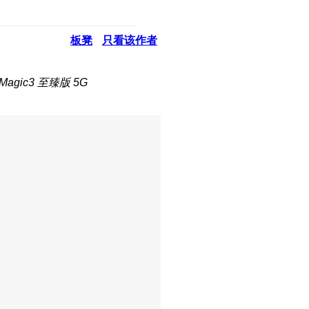
板凳
只看该作者
gic3 至臻版 5G