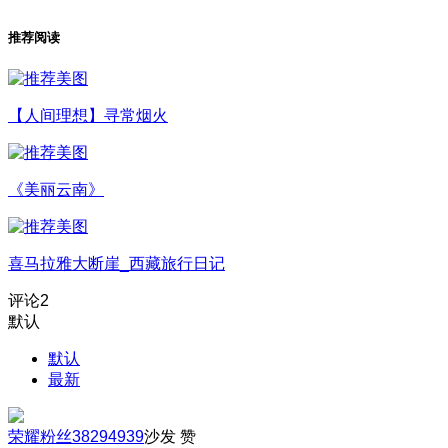
推荐阅读
【人间理想】寻常烟火
《美丽云南》
喜马拉雅大断崖_西藏旅行日记
评论
2
默认
默认
最新
荣耀粉丝38294939
沙发
赞