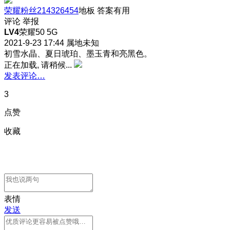
荣耀粉丝214326454
地板
答案有用
评论
举报
LV4
荣耀50 5G
2021-9-23 17:44
属地未知
初雪水晶、夏日琥珀、墨玉青和亮黑色。
正在加载, 请稍候...
发表评论…
3
点赞
收藏
表情
发送