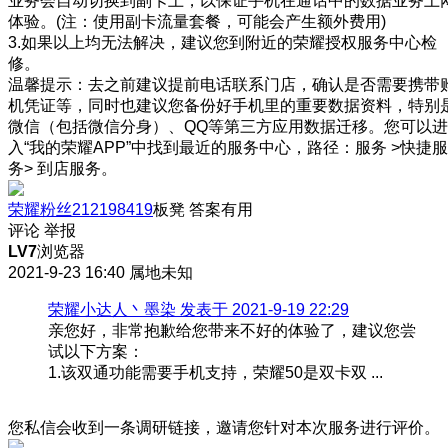
业务会自动切换到副卡上，以保证手机在通话中的数据业务上
体验。(注：使用副卡流量套餐，可能会产生额外费用)
3.如果以上均无法解决，建议您到附近的荣耀授权服务中心检
修。
温馨提示：去之前建议提前电话联系门店，确认是否需要携带
机凭证等，同时也建议您备份好手机里的重要数据资料，特别
微信（包括微信分身）、QQ等第三方应用数据迁移。您可以进
入“我的荣耀APP”中找到最近的服务中心，路径：服务 >快捷服
务> 到店服务。
荣耀粉丝212198419
板凳
答案有用
评论
举报
LV7
浏览器
2021-9-23 16:40
属地未知
荣耀小达人丶墨染 发表于 2021-9-19 22:29
亲您好，非常抱歉给您带来不好的体验了，建议您尝
试以下方案：
1.该双通功能需要手机支持，荣耀50是双卡双 ...
您私信会收到一条调研链接，邀请您针对本次服务进行评价。