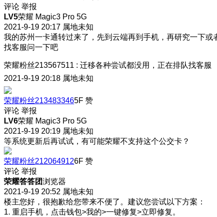
评论
举报
LV5
荣耀 Magic3 Pro 5G
2021-9-19 20:17
属地未知
我的苏州一卡通转过来了，先到云端再到手机，再研究一下或
找客服问一下吧
荣耀粉丝213567511
:
迁移各种尝试都没用，正在排队找客服
2021-9-19 20:18
属地未知
荣耀粉丝213483346
5F
赞
评论
举报
LV6
荣耀 Magic3 Pro 5G
2021-9-19 20:19
属地未知
等系统更新后再试试，有可能荣耀不支持这个公交卡？
荣耀粉丝212064912
6F
赞
评论
举报
荣耀答答团
浏览器
2021-9-19 20:52
属地未知
楼主您好，很抱歉给您带来不便了。建议您尝试以下方案：
1. 重启手机，点击钱包>我的>一键修复>立即修复。