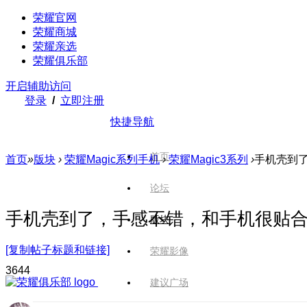
荣耀官网
荣耀商城
荣耀亲选
荣耀俱乐部
开启辅助访问
登录
/
立即注册
快捷导航
首页
首页
»
版块
›
荣耀Magic系列手机
›
荣耀Magic3系列
›
手机壳到
论坛
手机壳到了，手感不错，和手机很贴
版块
[复制帖子标题和链接]
荣耀影像
364
4
建议广场