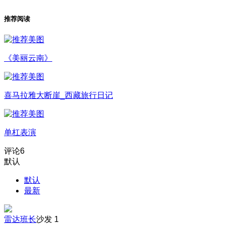
推荐阅读
《美丽云南》
喜马拉雅大断崖_西藏旅行日记
单杠表演
评论
6
默认
默认
最新
雷达班长
沙发
1