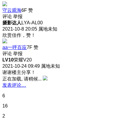
守云观海
6F
赞
评论
举报
摄影达人
LYA-AL00
2021-10-8 20:05
属地未知
欣赏佳作，赞！
aa一呼百应
7F
赞
评论
举报
LV10
荣耀V20
2021-10-24 09:49
属地未知
谢谢楼主分享！
正在加载, 请稍候...
发表评论…
6
16
2