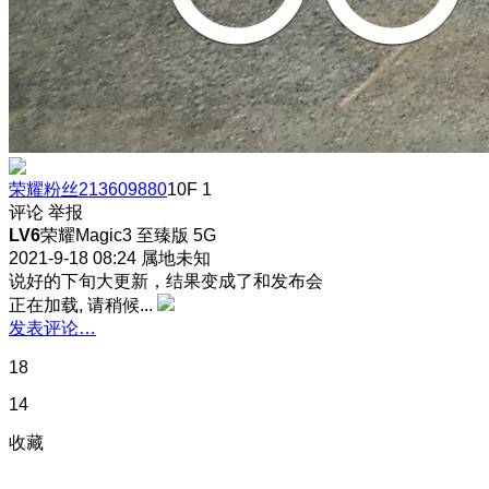
荣耀粉丝213609880
10F
1
评论
举报
LV6
荣耀Magic3 至臻版 5G
2021-9-18 08:24
属地未知
说好的下旬大更新，结果变成了和发布会
正在加载, 请稍候...
发表评论…
18
14
收藏