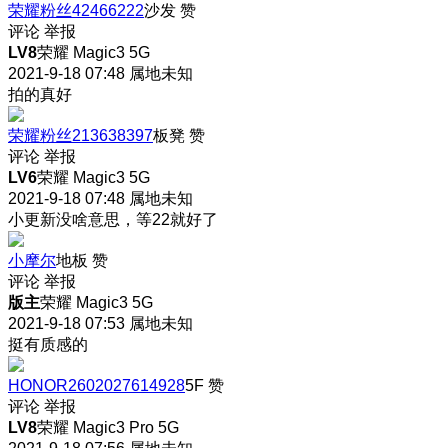
荣耀粉丝42466222
沙发
赞
评论
举报
LV8
荣耀 Magic3 5G
2021-9-18 07:48
属地未知
拍的真好
荣耀粉丝213638397
板凳
赞
评论
举报
LV6
荣耀 Magic3 5G
2021-9-18 07:48
属地未知
小更新没啥意思，等22就好了
小摩尔
地板
赞
评论
举报
版主
荣耀 Magic3 5G
2021-9-18 07:53
属地未知
挺有质感的
HONOR2602027614928
5F
赞
评论
举报
LV8
荣耀 Magic3 Pro 5G