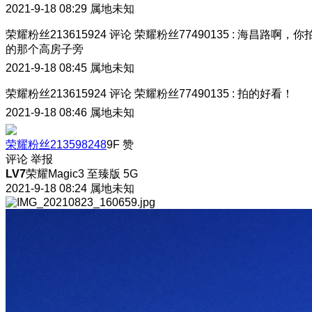
2021-9-18 08:29
属地未知
荣耀粉丝213615924
评论
荣耀粉丝77490135
:
海昌路啊，你
的那个高房子旁
2021-9-18 08:45
属地未知
荣耀粉丝213615924
评论
荣耀粉丝77490135
:
拍的好看！
2021-9-18 08:46
属地未知
荣耀粉丝213598248
9F
赞
评论
举报
LV7
荣耀Magic3 至臻版 5G
2021-9-18 08:24
属地未知