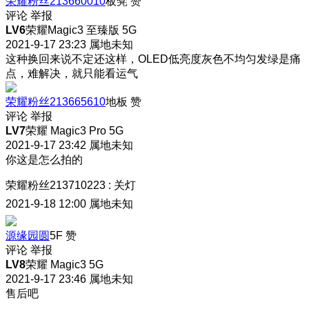
荣耀粉丝213660010
板凳
赞
评论
举报
LV6
荣耀Magic3 至臻版 5G
2021-9-17 23:23
属地未知
这种换回来说不定还这样，OLED低亮度灰色不均匀发绿是痛
点，难解决，就只能看运气
荣耀粉丝213665610
地板
赞
评论
举报
LV7
荣耀 Magic3 Pro 5G
2021-9-17 23:42
属地未知
你这是怎么拍的
荣耀粉丝213710223
:
关灯
2021-9-18 12:00
属地未知
源缘园圆
5F
赞
评论
举报
LV8
荣耀 Magic3 5G
2021-9-17 23:46
属地未知
售后吧