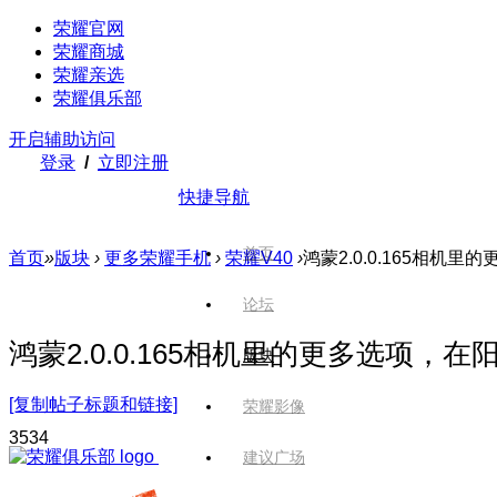
荣耀官网
荣耀商城
荣耀亲选
荣耀俱乐部
开启辅助访问
登录
/
立即注册
快捷导航
首页
首页
»
版块
›
更多荣耀手机
›
荣耀V40
›
鸿蒙2.0.0.165相机
论坛
鸿蒙2.0.0.165相机里的更多选项，
版块
[复制帖子标题和链接]
荣耀影像
353
4
建议广场