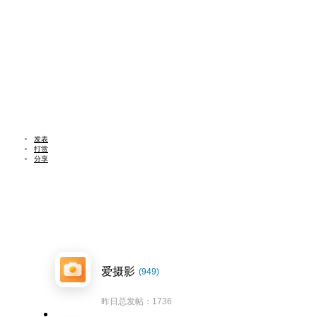
发表
打赏
分享
爱摄影
(949)
昨日总发帖：1736