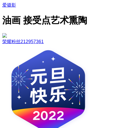
爱摄影
油画 接受点艺术熏陶
荣耀粉丝212957361