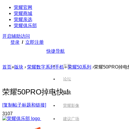
荣耀官网
荣耀商城
荣耀亲选
荣耀俱乐部
开启辅助访问
登录
/
立即注册
快捷导航
首页
首页
»
版块
›
荣耀数字系列手机
›
荣耀50系列
›
荣耀50PRO掉电
论坛
荣耀50PRO掉电快！
版块
[复制帖子标题和链接]
荣耀影像
310
7
建议广场