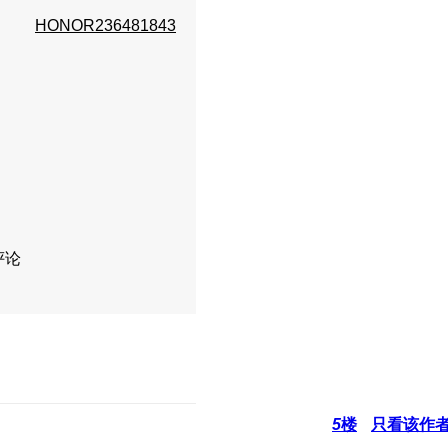
HONOR236481843
评论
5
楼
只看该作