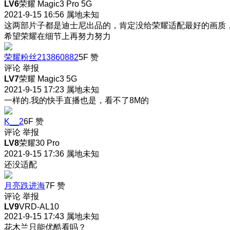
LV6
荣耀 Magic3 Pro 5G
2021-9-15 16:56
属地未知
这两部片子都是迪士尼出品的，肯定没给荣耀适配最好的画质
希望荣耀在细节上再努力努力
荣耀粉丝213860882
5F
赞
评论
举报
LV7
荣耀 Magic3 5G
2021-9-15 17:23
属地未知
一样的.我的快手直播也是，看不了8M的
K__2
6F
赞
评论
举报
LV8
荣耀30 Pro
2021-9-15 17:36
属地未知
还没适配
月亮跌进海
7F
赞
评论
举报
LV9
VRD-AL10
2021-9-15 17:43
属地未知
花木兰只能优酷看吗？