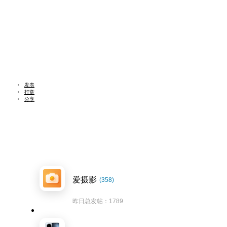
发表
打赏
分享
爱摄影
(358)
昨日总发帖：1789