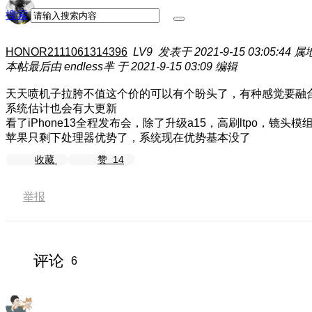
搜索
HONOR2111061314396
LV9
发表于 2021-9-15 03:05:44
属
本帖最后由 endless芈 于 2021-9-15 03:09 编辑
天天喷机子拉胯不值这个价的可以有个盼头了，有种感觉要融合最
系统估计也会有大更新
看了iPhone13全程发布会，除了升级a15，高刷ltpo，
苹果只剩下处理器优势了，系统现在优势基本没了
收藏
赞
14
举报
评论
6