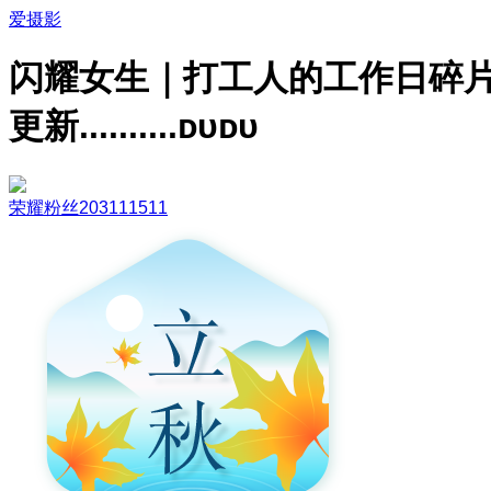
爱摄影
闪耀女生｜打工人的工作日碎
更新..........ᴅᴜᴅᴜ
荣耀粉丝203111511