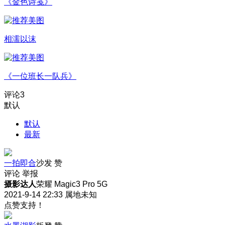
《金色诗笺》
相濡以沫
《一位班长一队兵》
评论
3
默认
默认
最新
一拍即合
沙发
赞
评论
举报
摄影达人
荣耀 Magic3 Pro 5G
2021-9-14 22:33
属地未知
点赞支持！