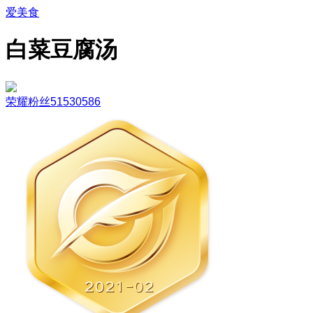
爱美食
白菜豆腐汤
荣耀粉丝51530586