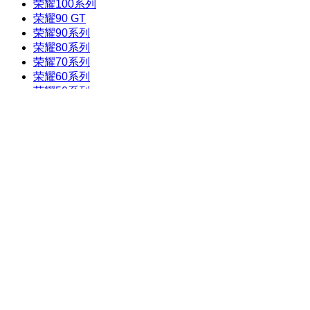
荣耀100系列
荣耀90 GT
荣耀90系列
荣耀80系列
荣耀70系列
荣耀60系列
荣耀50系列
荣耀WIN系列
荣耀WIN
荣耀WIN RT
荣耀WIN Turbo
荣耀WIN游戏本
更多荣耀手机
荣耀Robot Phone
荣耀X80系列
荣耀Power
荣耀Play10系列
荣耀GT Pro
荣耀GT
荣耀V Purse