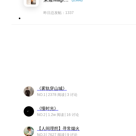
(1500)
昨日总发帖：1337
《雾轨穿山城》
NO.1
2378 阅读
3 讨论
《慢时光》
NO.2
1.2w 阅读
16 讨论
【人间理想】寻常烟火
NO.3
7627 阅读
9 讨论