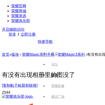
荣耀官网
荣耀商城
荣耀亲选
荣耀俱乐部
开启辅助访问
登录
/
立即注册
快捷导航
首页
首页
»
版块
›
荣耀Magic系列手机
›
荣耀Magic3系列
›
有没有出
论坛
有没有出现相册里的图没了
版块
[复制帖子标题和链接]
荣耀影像
254
4
建议广场