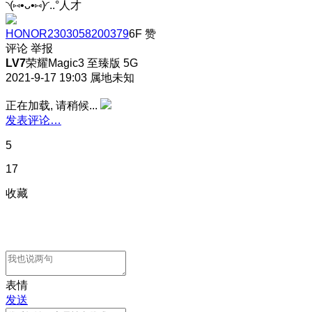
◝(⑅•ᴗ•⑅)◜..°人才
HONOR2303058200379
6F
赞
评论
举报
LV7
荣耀Magic3 至臻版 5G
2021-9-17 19:03
属地未知
正在加载, 请稍候...
发表评论…
5
17
收藏
表情
发送