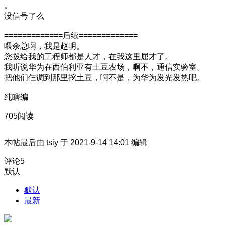
。
没信号了么
=============后续=============
喂余总啊，我是赵明。
您拨给我的工程师都是人才，在我这里屈才了。
我听说华为在西伯利亚有土豆农场，啊不，通信实验室。
把他们仨调到那里挖土豆，啊不是，为华为发光发热吧。
纯瞎编
705阅读
本帖最后由 tsiy 于 2021-9-14 14:01 编辑
评论
5
默认
默认
最新