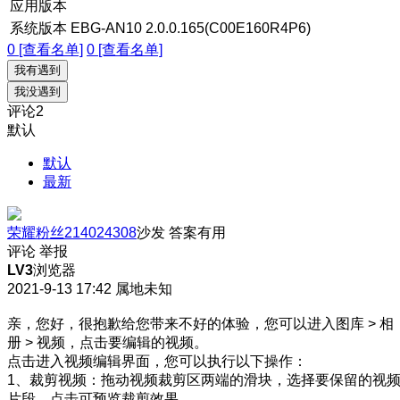
应用版本
系统版本
EBG-AN10 2.0.0.165(C00E160R4P6)
0 [查看名单]
0 [查看名单]
我有遇到
我没遇到
评论
2
默认
默认
最新
荣耀粉丝214024308
沙发
答案有用
评论
举报
LV3
浏览器
2021-9-13 17:42
属地未知
亲，您好，很抱歉给您带来不好的体验，您可以进入图库 > 相
册 > 视频，点击要编辑的视频。
点击进入视频编辑界面，您可以执行以下操作：
1、裁剪视频：拖动视频裁剪区两端的滑块，选择要保留的视
片段。点击可预览裁剪效果。