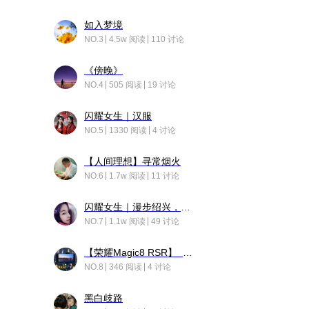
如入梦境
NO.3
4.5w 阅读
110 讨论
《傍晚》
NO.4
505 阅读
19 讨论
闪耀女生｜汉服
NO.5
1330 阅读
4 讨论
【人间理想】寻常烟火
NO.6
1.7w 阅读
11 讨论
闪耀女生｜漫步绍兴，寻找藏在老街的江南温柔
NO.7
1.1w 阅读
49 讨论
【荣耀Magic8 RSR】 穹影
NO.8
346 阅读
4 讨论
黑白歧路