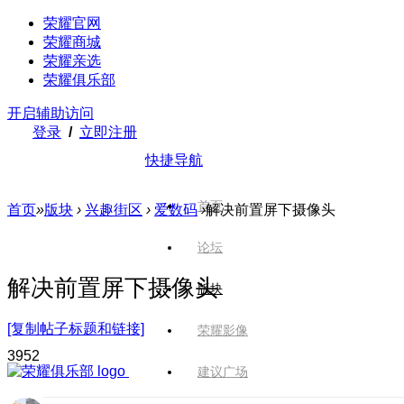
荣耀官网
荣耀商城
荣耀亲选
荣耀俱乐部
开启辅助访问
登录
/
立即注册
快捷导航
首页
首页
»
版块
›
兴趣街区
›
爱数码
›
解决前置屏下摄像头
论坛
解决前置屏下摄像头
版块
[复制帖子标题和链接]
荣耀影像
395
2
建议广场