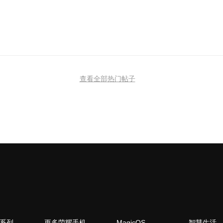
查看全部热门帖子
N系列
更多荣耀手机
MagicOS
智慧生活