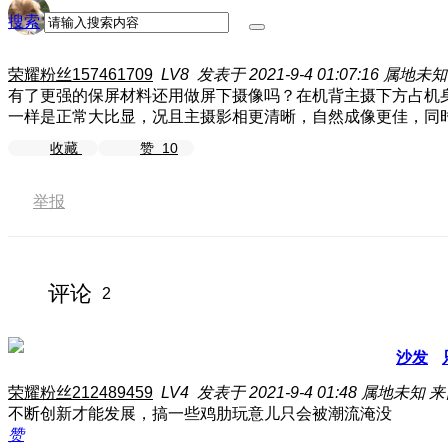
搜索
荣耀粉丝157461709
LV8
发表于 2021-9-4 01:07:16
属地未知
有了更强的保屏材料还用做屏下摄像吗？在机背主摄下方占机
一样是正常大比显，况且主摄影相更清晰，自然成像更佳，同
收藏
赞
10
举报
评论
2
沙发
荣耀粉丝212489459
LV4
发表于 2021-9-4 01:48
属地未知
来
不断创新才能发展，搞一些鸡肋玩意儿只会被潮流淹没
赞