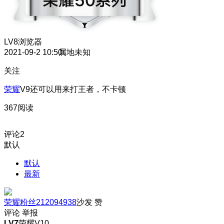
LV8
浏览器
2021-09-2 10:50
属地未知
关注
荣耀
V9还可以用来打王者，不卡顿
367阅读
评论
2
默认
默认
最新
荣耀粉丝212094938
沙发
赞
评论
举报
LV7
荣耀V10