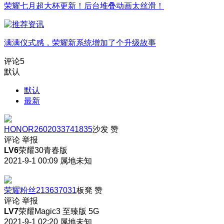
荣耀七月超大杯更新！后台堆叠动画太丝滑！
满满仪式感，荣耀新系统增加了个升级故事
评论
5
默认
默认
最新
HONOR2602033741835
沙发
赞
评论
举报
LV6
荣耀30青春版
2021-9-1 00:09
属地未知
荣耀粉丝213637031
板凳
赞
评论
举报
LV7
荣耀Magic3 至臻版 5G
2021-9-1 02:20
属地未知