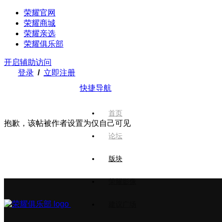
荣耀官网
荣耀商城
荣耀亲选
荣耀俱乐部
开启辅助访问
登录
/
立即注册
快捷导航
首页
抱歉，该帖被作者设置为仅自己可见
论坛
版块
荣耀影像
建议广场