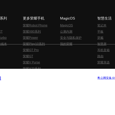
N系列
更多荣耀手机
MagicOS
智慧生活
荣耀Robot Phone
MagicOS
笔记本
RT
荣耀X80系列
公测内测
平板
urbo
荣耀Power
安全与隐私保护
穿戴
游戏本
荣耀Play10系列
我的荣耀
智慧屏
荣耀GT Pro
耳机音箱
荣耀GT
路由
荣耀V Purse
荣耀亲选
荣耀X70系列
与隐私的声明
关于cookies
法律信息
表
版权所有 © 荣耀终端股份有限公司 2020-2026 保留一切权利.
粤公网安备 440