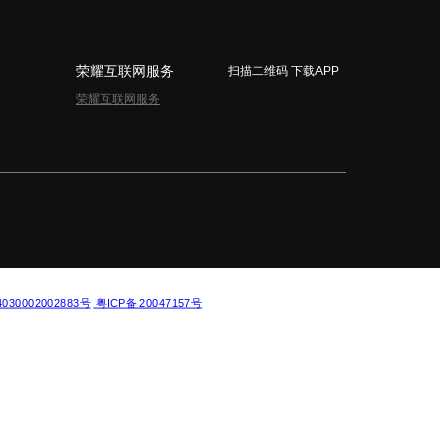
荣耀互联网服务
扫描二维码 下载APP
荣耀互联网服务
简体中文 - China
30002002883号
粤ICP备 20047157号