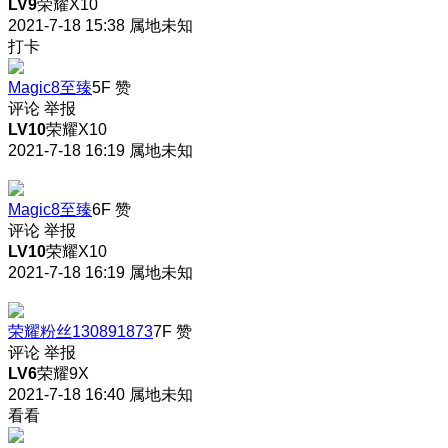
LV9
荣耀X10
2021-7-18 15:38
属地未知
打卡
Magic8至臻
5F
赞
评论
举报
LV10
荣耀X10
2021-7-18 16:19
属地未知
Magic8至臻
6F
赞
评论
举报
LV10
荣耀X10
2021-7-18 16:19
属地未知
荣耀粉丝130891873
7F
赞
评论
举报
LV6
荣耀9X
2021-7-18 16:40
属地未知
看看