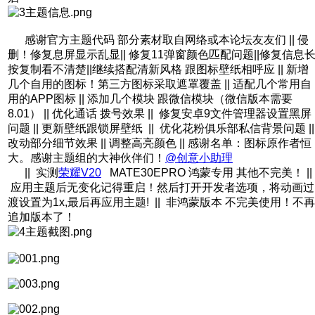
感谢官方主题代码 部分素材取自网络或本论坛友友们 || 侵
删！修复息屏显示乱显|| 修复11弹窗颜色匹配问题||修复信息
按复制看不清楚||继续搭配清新风格 跟图标壁纸相呼应 || 新增
几个自用的图标！第三方图标采取遮罩覆盖 || 适配几个常用自
用的APP图标 || 添加几个模块 跟微信模块（微信版本需要
8.01） || 优化通话 拨号效果 || 修复安卓9文件管理器设置黑屏
问题 || 更新壁纸跟锁屏壁纸 || 优化花粉俱乐部私信背景问题 ||
改动部分细节效果 || 调整高亮颜色 || 感谢名单：图标原作者恒
大。感谢主题组的大神伙伴们！
@创意小助理
|| 实测
荣耀V20
MATE30EPRO 鸿蒙专用 其他不完美！ ||
应用主题后无变化记得重启！然后打开开发者选项，将动画过
渡设置为1x,最后再应用主题! || 非鸿蒙版本 不完美使用！不再
追加版本了！