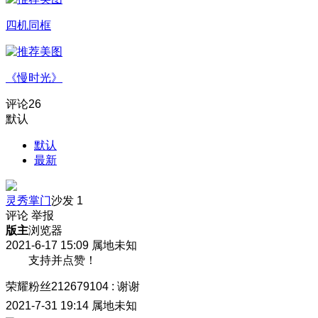
四机同框
《慢时光》
评论
26
默认
默认
最新
灵秀掌门
沙发
1
评论
举报
版主
浏览器
2021-6-17 15:09
属地未知
支持并点赞！
荣耀粉丝212679104
:
谢谢
2021-7-31 19:14
属地未知