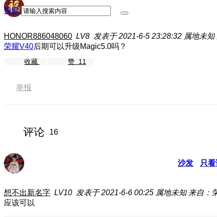
搜索
HONOR886048060
LV8
发表于 2021-6-5 23:28:32
属地未知
荣耀V40
后期可以升级Magic5.0吗？
收藏
赞
11
举报
评论
16
沙发
只看
想不出新名字
LV10
发表于 2021-6-6 00:25
属地未知
来自：荣
应该可以