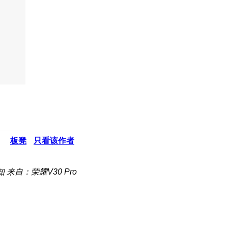
板凳
只看该作者
知
来自：荣耀V30 Pro