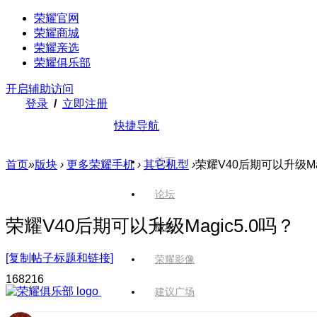
荣耀官网
荣耀商城
荣耀亲选
荣耀俱乐部
开启辅助访问
登录
/
立即注册
快捷导航
首页
首页
»
版块
›
更多荣耀手机
›
其它机型
›
荣耀V40后期可以升级Mag
论坛
荣耀V40后期可以升级Magic5.0吗？
版块
[复制帖子标题和链接]
荣耀影像
1682
16
建议广场