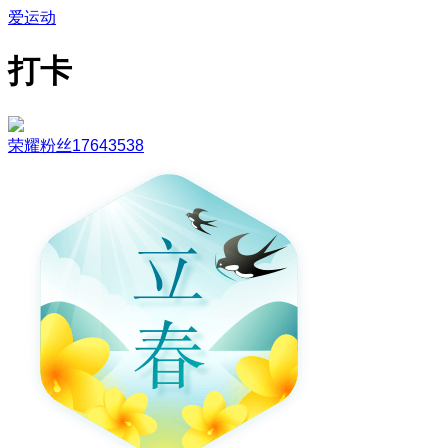
爱运动
打卡
荣耀粉丝17643538