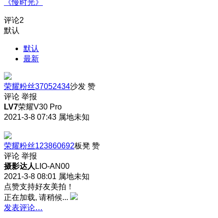
《慢时光》
评论
2
默认
默认
最新
荣耀粉丝37052434
沙发
赞
评论
举报
LV7
荣耀V30 Pro
2021-3-8 07:43
属地未知
荣耀粉丝123860692
板凳
赞
评论
举报
摄影达人
LIO-AN00
2021-3-8 08:01
属地未知
点赞支持好友美拍！
正在加载, 请稍候...
发表评论…