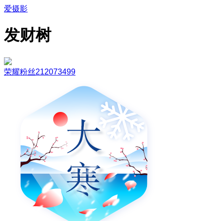
爱摄影
发财树
荣耀粉丝212073499