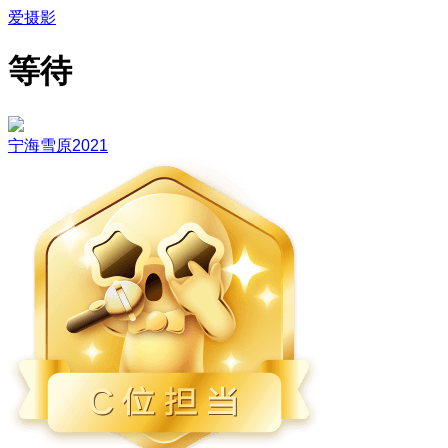
爱摄影
等待
宁海雪原2021