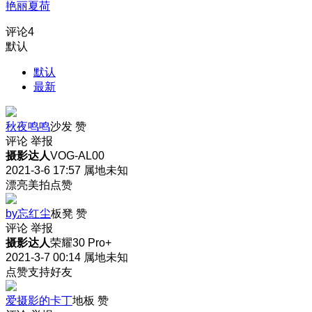
艳丽夏荷
评论
4
默认
默认
最新
秋夜鸣鸣
沙发
赞
评论
举报
摄影达人
VOG-AL00
2021-3-6 17:57
属地未知
漂亮美拍点赞
by忘红尘
板凳
赞
评论
举报
摄影达人
荣耀30 Pro+
2021-3-7 00:14
属地未知
点赞支持好友
爱摄影的卡丁
地板
赞