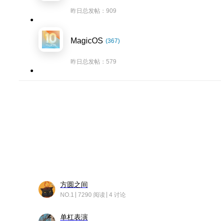
昨日总发帖：909
MagicOS
(367)
昨日总发帖：579
方圆之间
NO.1
7290 阅读
4 讨论
单杠表演