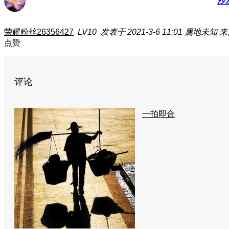
沙
荣耀粉丝26356427
LV10
发表于 2021-3-6 11:01
属地未知
来
点赞
评论
一拍即合