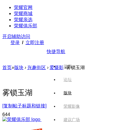
荣耀官网
荣耀商城
荣耀亲选
荣耀俱乐部
开启辅助访问
登录
/
立即注册
快捷导航
首页
首页
»
版块
›
兴趣街区
›
爱摄影
›
雾锁玉湖
论坛
雾锁玉湖
版块
[复制帖子标题和链接]
荣耀影像
64
4
建议广场