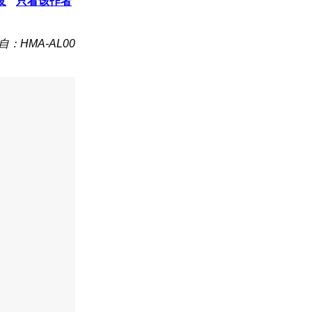
发
只看该作者
自：HMA-AL00