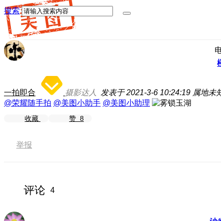
搜索
一拍即合
摄影达人
发表于 2021-3-6 10:24:19
属地未
@荣耀随手拍
@美图小助手
@美图小助理
收藏
赞
8
举报
评论
4