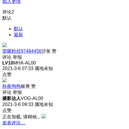
如入梦境
评论
2
默认
默认
最新
荣耀粉丝97484456
沙发
赞
评论
举报
LV10
MHA-AL00
2021-3-6 07:33
属地未知
点赞
秋夜鸣鸣
板凳
赞
评论
举报
摄影达人
VOG-AL00
2021-3-6 09:33
属地未知
点赞
正在加载, 请稍候...
发表评论…