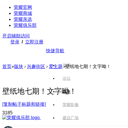
荣耀官网
荣耀商城
荣耀亲选
荣耀俱乐部
开启辅助访问
登录
/
立即注册
快捷导航
首页
首页
»
版块
›
兴趣街区
›
爱主题
›
壁纸地七期！文字呦！
论坛
壁纸地七期！文字呦！
版块
[复制帖子标题和链接]
荣耀影像
318
5
建议广场