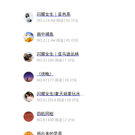
闪耀女生｜蓝色系
NO.1
8.4w 阅读
52 讨论
画中捕鱼
NO.2
1.4w 阅读
41 讨论
闪耀女生｜亚马逊丛林
NO.3
334 阅读
7 讨论
《傍晚》
NO.4
177 阅读
19 讨论
闪耀女生|夏天就要玩水！！
NO.5
2514 阅读
16 讨论
四机同框
NO.6
430 阅读
2 讨论
画出来的早晨