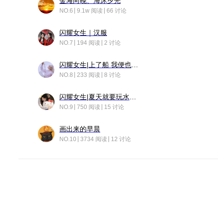
金滩向晚、海沐夕光
NO.6
9.1w 阅读
66 讨论
闪耀女生｜汉服
NO.7
194 阅读
2 讨论
闪耀女生|上了船 我便也成了故事中的人
NO.8
233 阅读
8 讨论
闪耀女生|夏天就要玩水！！
NO.9
750 阅读
15 讨论
画出来的早晨
NO.10
3734 阅读
12 讨论