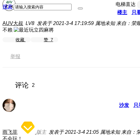
电梯直达
搜索
楼主
只
AUV大叔
LV8
发表于 2021-3-4 17:19:59
属地未知
来自：荣耀
不賴
收藏
赞
7
举报
评论
2
沙发
只
雨飞菲
版主
发表于 2021-3-4 21:05
属地未知
来自：荣
不会玩！