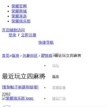
荣耀官网
荣耀商城
荣耀亲选
荣耀俱乐部
开启辅助访问
登录
/
立即注册
快捷导航
首页
首页
»
版块
›
兴趣街区
›
爱游戏
›
最近玩立四麻將
论坛
最近玩立四麻將
版块
[复制帖子标题和链接]
荣耀影像
226
2
建议广场