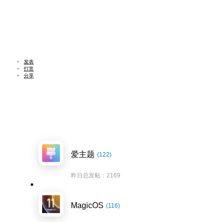
发表
打赏
分享
爱主题
(122)
昨日总发帖：2169
MagicOS
(116)