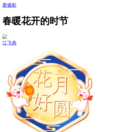
爱摄影
春暖花开的时节
江飞燕