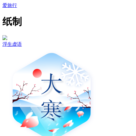
爱旅行
纸制
浮生虚语