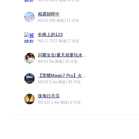
NO.5
3931 阅读
6 讨论
相遇朝晖中
NO.6
500 阅读
11 讨论
长椅上的123
NO.7
7317 阅读
7 讨论
闪耀女生|夏天就要玩水！！
NO.8
2w 阅读
20 讨论
【荣耀Magic7 Pro】火舞惊鸿
NO.9
5.1w 阅读
35 讨论
珠海日月贝
NO.10
1.4w 阅读
6 讨论