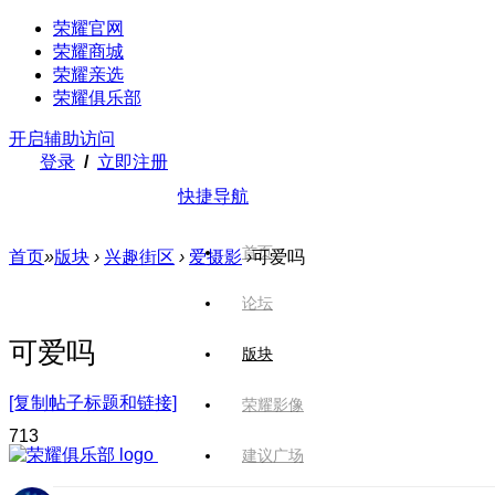
荣耀官网
荣耀商城
荣耀亲选
荣耀俱乐部
开启辅助访问
登录
/
立即注册
快捷导航
首页
首页
»
版块
›
兴趣街区
›
爱摄影
›
可爱吗
论坛
可爱吗
版块
[复制帖子标题和链接]
荣耀影像
71
3
建议广场