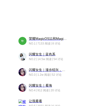
荣耀MagicOS11和Magic10之间直观的区别是啥呢？
NO.1
7133 阅读
8 讨论
闪耀女生｜蓝色系
NO.2
14.5w 阅读
54 讨论
闪耀女生｜漫步绍兴，寻找藏在老街的江南温柔
NO.3
1.2w 阅读
52 讨论
闪耀女生｜看海
NO.4
912 阅读
20 讨论
让我看看