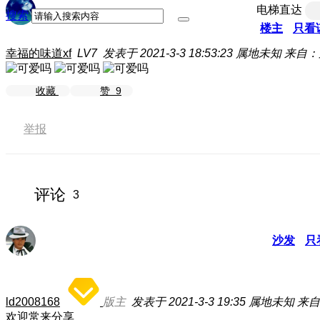
电梯直达
搜索
楼主
只看
幸福的味道xf
LV7
发表于 2021-3-3 18:53:23
属地未知
来自：
收藏
赞
9
举报
评论
3
沙发
只
ld2008168
版主
发表于 2021-3-3 19:35
属地未知
来自
欢迎常来分享