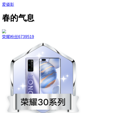
爱摄影
春的气息
荣耀粉丝6739519