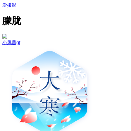
爱摄影
朦胧
小凤凰gf