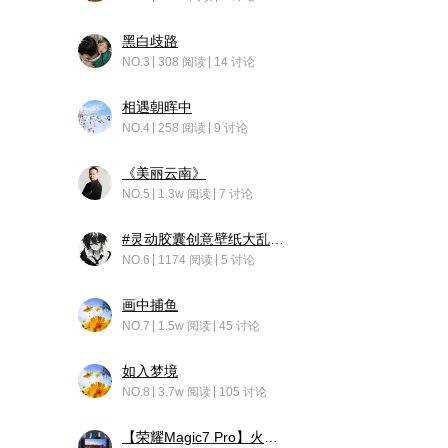
黑白歧路
NO.3
308 阅读
14 讨论
相遇朝晖中
NO.4
258 阅读
9 讨论
《美丽云南》
NO.5
1.3w 阅读
7 讨论
#灵动胶囊创意壁纸大乱斗#脑洞不限形式，灵感不分边界，体验追赛的快乐！
NO.6
1174 阅读
5 讨论
画中捕鱼
NO.7
1.5w 阅读
45 讨论
如入梦境
NO.8
3.7w 阅读
105 讨论
【荣耀Magic7 Pro】火舞惊鸿