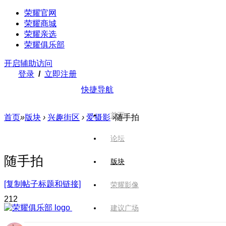
荣耀官网
荣耀商城
荣耀亲选
荣耀俱乐部
开启辅助访问
登录
/
立即注册
快捷导航
首页
首页
»
版块
›
兴趣街区
›
爱摄影
›
随手拍
论坛
随手拍
版块
[复制帖子标题和链接]
荣耀影像
21
2
建议广场