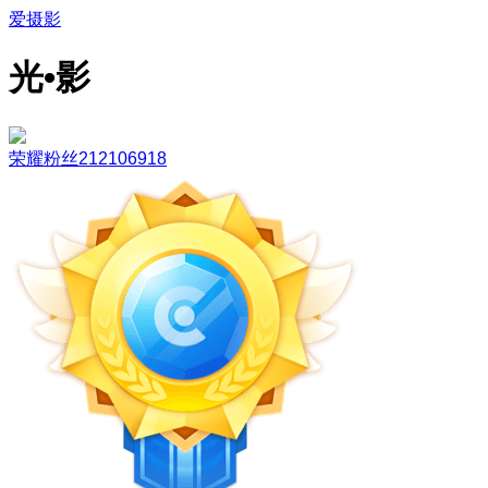
爱摄影
光•影
荣耀粉丝212106918