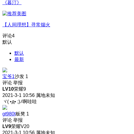
《暮汀》
【人间理想】寻常烟火
评论
4
默认
默认
最新
宝爷1
沙发
1
评论
举报
LV10
荣耀9
2021-3-1 10:56
属地未知
ヾ( •д• ;)ﾉ啊哇哇
gt980t
板凳
1
评论
举报
LV9
荣耀V20
2021-3-1 10:56
属地未知