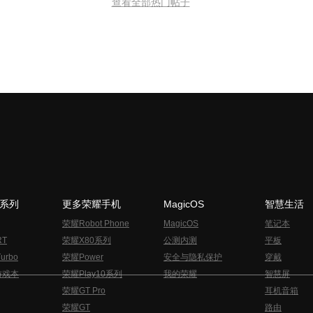
查看全部热门帖子
N系列
更多荣耀手机
MagicOS
智慧生活
荣耀Robot Phone
MagicOS
笔记本
RT
荣耀X80系列
公测内测
平板
urbo
荣耀Power
安全与隐私保护
穿戴
游戏本
荣耀Play10系列
我的荣耀
智慧屏
荣耀GT Pro
耳机音箱
荣耀GT
路由