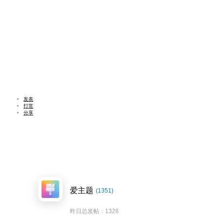
发表
打赏
分享
爱主题
(1351)
昨日总发帖：1326