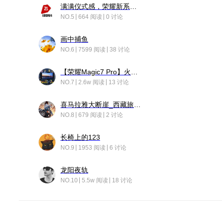
满满仪式感，荣耀新系统增加了个升级故事
NO.5
664 阅读
0 讨论
画中捕鱼
NO.6
7599 阅读
38 讨论
【荣耀Magic7 Pro】火舞惊鸿
NO.7
2.6w 阅读
13 讨论
喜马拉雅大断崖_西藏旅行日记
NO.8
679 阅读
2 讨论
长椅上的123
NO.9
1953 阅读
6 讨论
龙阳夜轨
NO.10
5.5w 阅读
18 讨论