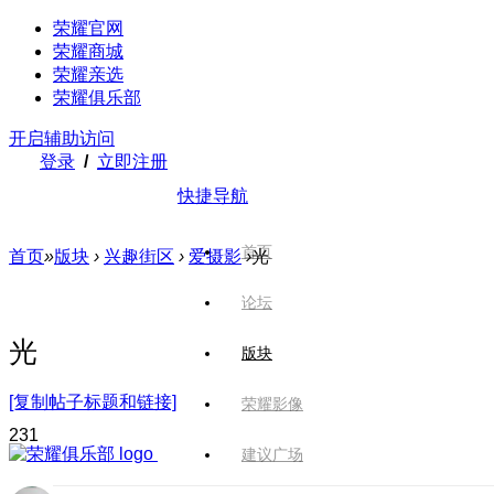
荣耀官网
荣耀商城
荣耀亲选
荣耀俱乐部
开启辅助访问
登录
/
立即注册
快捷导航
首页
首页
»
版块
›
兴趣街区
›
爱摄影
›
光
论坛
光
版块
[复制帖子标题和链接]
荣耀影像
23
1
建议广场