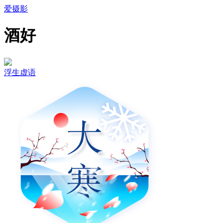
爱摄影
酒好
浮生虚语