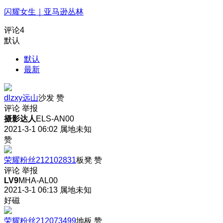
闪耀女生｜亚马逊丛林
评论
4
默认
默认
最新
dlzxy远山
沙发
赞
评论
举报
摄影达人
ELS-AN00
2021-3-1 06:02
属地未知
赞
荣耀粉丝212102831
板凳
赞
评论
举报
LV9
MHA-AL00
2021-3-1 06:13
属地未知
好磁
荣耀粉丝212073499
地板
赞