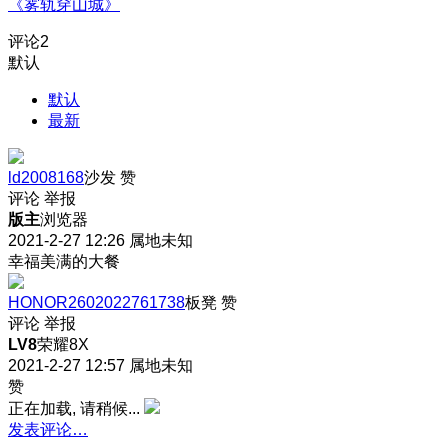
《雾轨穿山城》
评论
2
默认
默认
最新
ld2008168
沙发
赞
评论
举报
版主
浏览器
2021-2-27 12:26
属地未知
幸福美满的大餐
HONOR2602022761738
板凳
赞
评论
举报
LV8
荣耀8X
2021-2-27 12:57
属地未知
赞
正在加载, 请稍候...
发表评论…