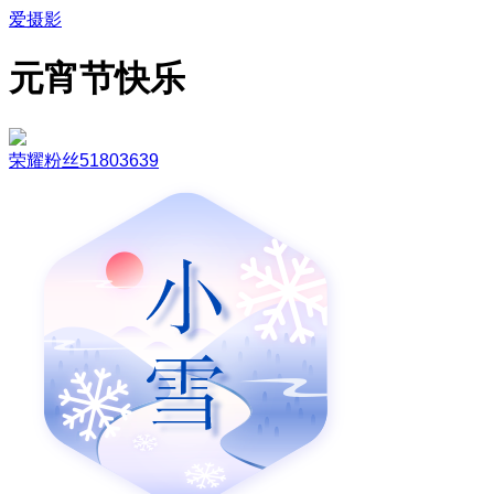
爱摄影
元宵节快乐
荣耀粉丝51803639