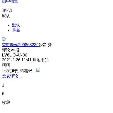
画中捕鱼
评论
1
默认
默认
最新
荣耀粉丝209863239
沙发
赞
评论
举报
LV6
LIO-AN00
2021-2-26 11:41
属地未知
呵呵
正在加载, 请稍候...
发表评论…
1
6
收藏