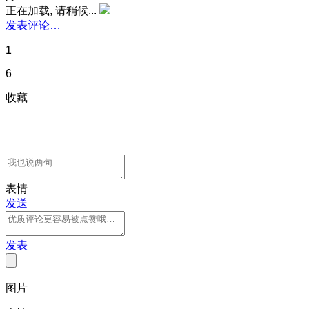
正在加载, 请稍候...
发表评论…
1
6
收藏
表情
发送
发表
图片